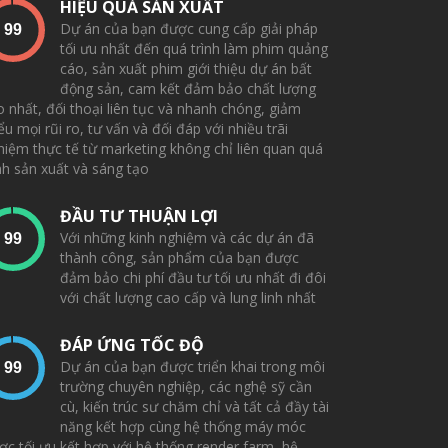
HIỆU QUẢ SẢN XUẤT
Dự án của bạn được cung cấp giải pháp
tối ưu nhất đến quá trình làm phim quảng
cáo, sản xuất phim giới thiệu dự án bất
động sản, cam kết đảm bảo chất lượng
o nhất, đối thoại liên tục và nhanh chóng, giảm
ểu mọi rũi ro, tư vấn và đối đáp với nhiều trãi
hiệm thực tế từ marketing không chỉ liên quan quá
ình sản xuất và sáng tạo
ĐẦU TƯ THUẬN LỢI
Với những kinh nghiệm và các dự án đã
thành công, sản phẩm của bạn được
đảm bảo chi phí đầu tư tối ưu nhất đi đôi
với chất lượng cao cấp và lung linh nhất
ĐÁP ỨNG TỐC ĐỘ
Dự án của bạn được triển khai trong môi
trường chuyên nghiệp, các nghệ sỹ cần
cù, kiến trúc sư chăm chỉ và tất cả đầy tài
năng kết hợp cùng hệ thống máy móc
ợc tối ưu kết hợp với hệ thống render farm, hệ