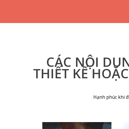
CÁC NỘI DUN
THIẾT KẾ HOẶ
Hạnh phúc khi đư
Previous