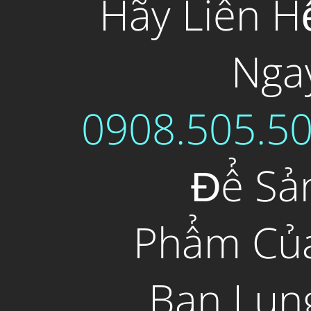
Hãy Liên H
Nga
0908.505.5
Để Sả
Phẩm Củ
Bạn Lun