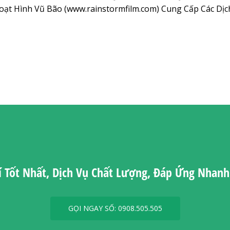
ạt Hình Vũ Bão (www.rainstormfilm.com) Cung Cấp Các Dị
í Tốt Nhất, Dịch Vụ Chất Lượng, Đáp Ứng Nhan
GỌI NGAY SỐ: 0908.505.505