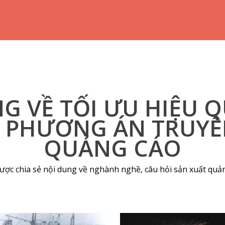
G VỀ TỐI ƯU HIỆU 
C PHƯƠNG ÁN TRUY
QUẢNG CÁO
ợc chia sẻ nội dung về nghành nghề, câu hỏi sản xuất quản