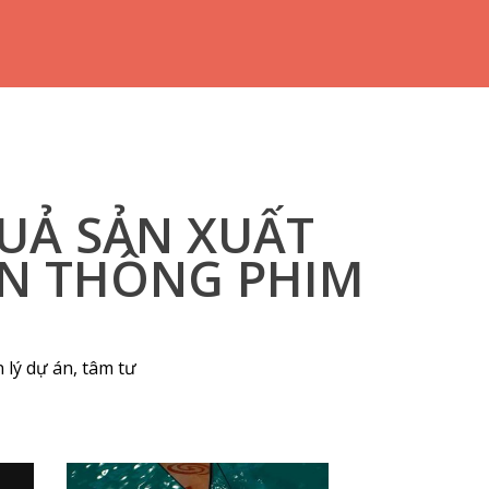
QUẢ SẢN XUẤT
ỀN THÔNG PHIM
 lý dự án, tâm tư
Next