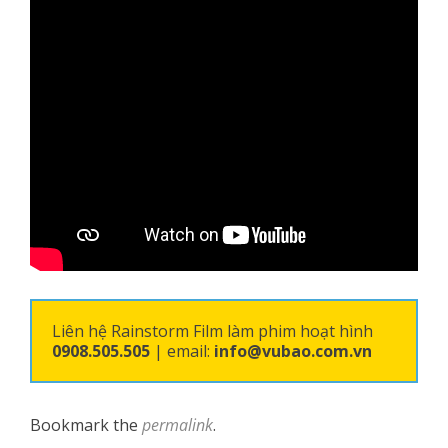
Liên hệ Rainstorm Film làm phim hoạt hình
0908.505.505
| email:
info@vubao.com.vn
Bookmark the
permalink
.