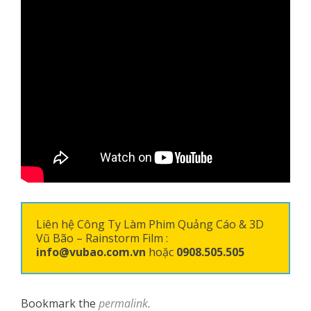
Liên hệ Công Ty Làm Phim Quảng Cáo & 3D
Vũ Bão – Rainstorm Film :
info@vubao.com.vn
hoặc
0908.505.505
Bookmark the
permalink
.