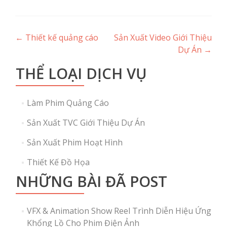
Post
←
Thiết kế quảng cáo
Sản Xuất Video Giới Thiệu
Dự Án
→
navigation
THỂ LOẠI DỊCH VỤ
Làm Phim Quảng Cáo
Sản Xuất TVC Giới Thiệu Dự Án
Sản Xuất Phim Hoạt Hình
Thiết Kế Đồ Họa
NHỮNG BÀI ĐÃ POST
VFX & Animation Show Reel Trình Diễn Hiệu Ứng
Khổng Lồ Cho Phim Điện Ảnh