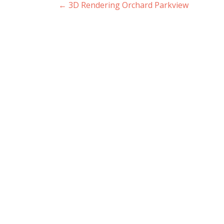
Post
←
3D Rendering Orchard Parkview
navigation