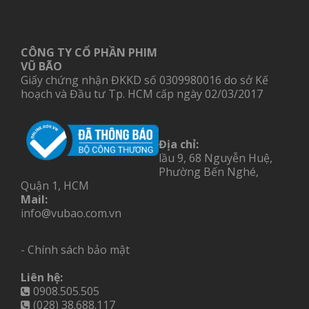
CÔNG TY CỔ PHẦN PHIM
VŨ BÃO
Giấy chứng nhận ĐKKD số 0309980016 do sở Kế
hoạch và Đầu tư Tp. HCM cấp ngày 02/03/2017
Địa chỉ:
lầu 9, 68 Nguyễn Huệ,
Phường Bến Nghé,
Quận 1, HCM
Mail:
info@vubao.com.vn
- Chính sách bảo mật
Liên hệ:
0908.505.505
(028) 38.688.117