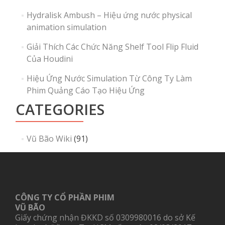
Hydralisk Ambush – Hiệu ứng nước physical
animation simulation
Giải Thích Các Chức Năng Shelf Tool Flip Fluid
Của Houdini
Hiệu Ứng Nước Simulation Từ Công Ty Làm
Phim Quảng Cáo Tạo Hiệu Ứng
CATEGORIES
Vũ Bão Wiki
(91)
CÔNG TY CỔ PHẦN PHIM
VŨ BÃO
Giấy chứng nhận ĐKKD số 0309980016 do sở Kế