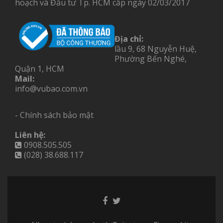
hoạch và Đầu tư Tp. HCM cấp ngày 02/03/2017
Địa chỉ:
lầu 9, 68 Nguyễn Huệ,
Phường Bến Nghé,
Quận 1, HCM
Mail:
info@vubao.com.vn
- Chính sách bảo mật
Liên hệ:
0908.505.505
(028) 38.688.117
Facebook
Twitter
link
link